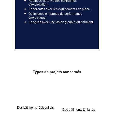
Réalistes vis-à-vis des contraintes 
d’exploitation,
Cohérentes avec les équipements en place,
Optimisées en termes de performance 
énergétique,
Conçues avec une vision globale du bâtiment.
Types de projets concernés
Des bâtiments résidentiels
Des bâtiments tertiaires